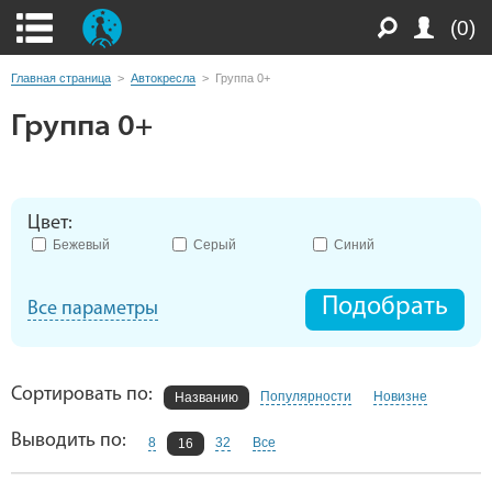
(0)
Главная страница
>
Автокресла
>
Группа 0+
Группа 0+
Цвет:
Бежевый
Серый
Синий
Подобрать
Все параметры
Сортировать по:
Популярности
Новизне
Названию
Выводить по:
8
32
Все
16