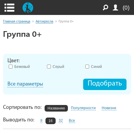
(0)
Главная страница
>
Автокресла
>
Группа 0+
Группа 0+
Цвет:
Бежевый
Серый
Синий
Подобрать
Все параметры
Сортировать по:
Популярности
Новизне
Названию
Выводить по:
8
32
Все
16