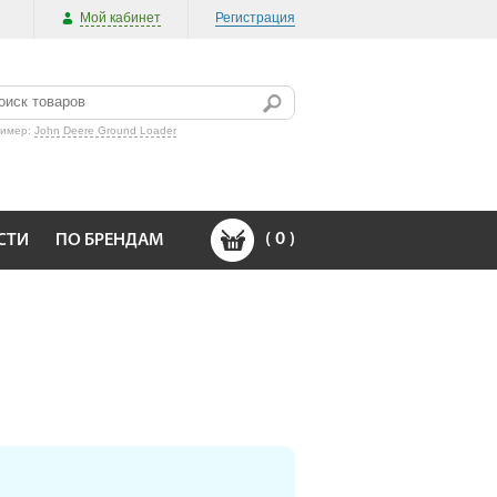
Мой кабинет
Регистрация
ример:
John Deere Ground Loader
(
0
)
СТИ
ПО БРЕНДАМ