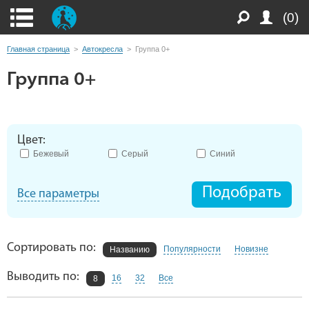
(0)
Главная страница
>
Автокресла
>
Группа 0+
Группа 0+
Цвет:
Бежевый
Серый
Синий
Подобрать
Все параметры
Сортировать по:
Популярности
Новизне
Названию
Выводить по:
16
32
Все
8