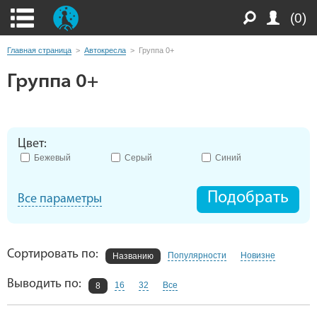
(0)
Главная страница
>
Автокресла
>
Группа 0+
Группа 0+
Цвет:
Бежевый
Серый
Синий
Подобрать
Все параметры
Сортировать по:
Популярности
Новизне
Названию
Выводить по:
16
32
Все
8