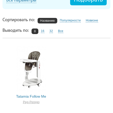
Все параметры
Сортировать по:
Популярности
Новизне
Названию
Выводить по:
16
32
Все
8
Tatamia Follow Me
Peg-Perego