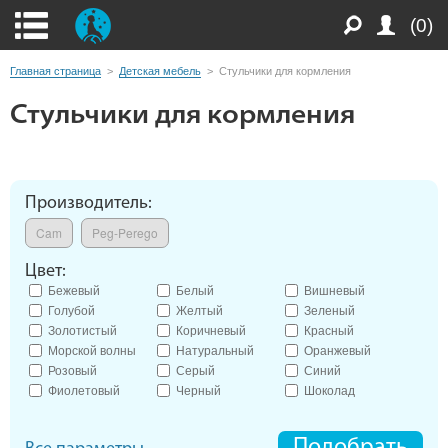
(0)
Главная страница
>
Детская мебель
>
Стульчики для кормления
Стульчики для кормления
Производитель:
Cam
Peg-Perego
Цвет:
Бежевый
Белый
Вишневый
Голубой
Желтый
Зеленый
Золотистый
Коричневый
Красный
Морской волны
Натуральный
Оранжевый
Розовый
Серый
Синий
Фиолетовый
Черный
Шоколад
Подобрать