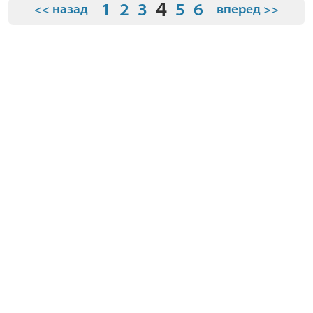
4
1
2
3
5
6
<< назад
вперед >>
О компании
Условия
Где купить
Видео
Контакты
О брендах
© 2026 "Планета Малышей" Все права защищены.