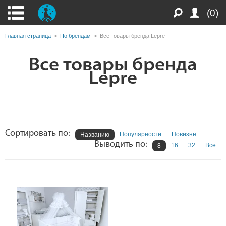
(0)
Главная страница
>
По брендам
>
Все товары бренда Lepre
Все товары бренда
Lepre
Сортировать по:
Популярности
Новизне
Названию
Выводить по:
16
32
Все
8