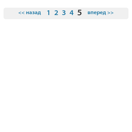
5
1
2
3
4
<< назад
вперед >>
О компании
Условия
Где купить
Видео
Контакты
О брендах