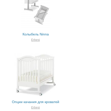
Колыбель Ninna
Erbesi
Опции качания для кроватей
Erbesi