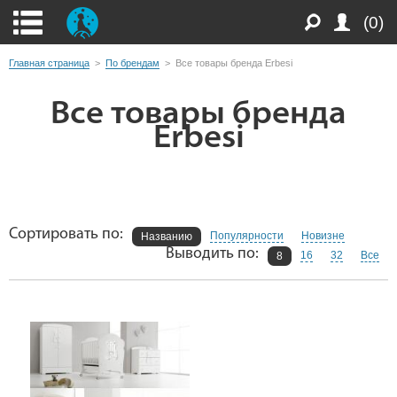
(0)
Главная страница
>
По брендам
>
Все товары бренда Erbesi
Все товары бренда
Erbesi
Сортировать по:
Популярности
Новизне
Названию
Выводить по:
16
32
Все
8