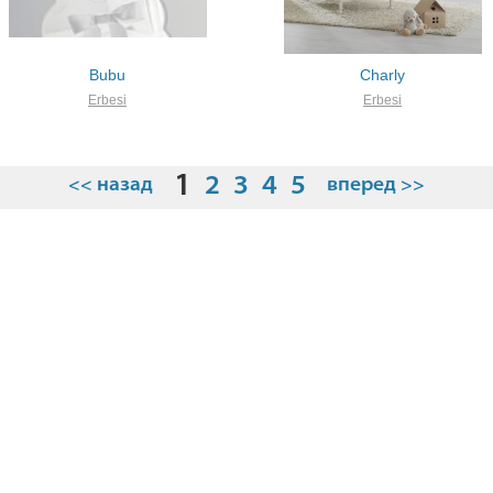
Bubu
Charly
Erbesi
Erbesi
1
2
3
4
5
<< назад
вперед >>
О компании
Условия
Где купить
Видео
Контакты
О бренда