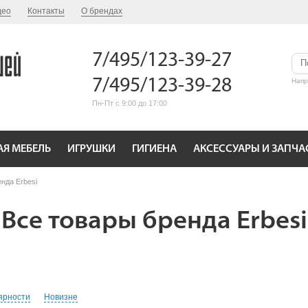
део
Контакты
О брендах
7/495/123-39-27
7/495/123-39-28
Нап
Пн-Пт с 9:00 до 17:00
АЯ МЕБЕЛЬ
ИГРУШКИ
ГИГИЕНА
АКСЕССУАРЫ И ЗАПЧА
нда Erbesi
Все товары бренда Erbesi
ярности
Новизне