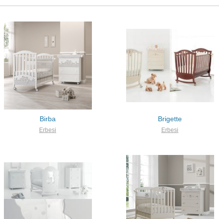
Birba
Brigette
Erbesi
Erbesi