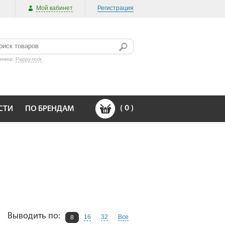
Мой кабинет
Регистрация
ример:
Pappy-rock
(
0
)
СТИ
ПО БРЕНДАМ
Выводить по:
16
32
Все
8