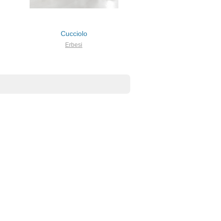
Cucciolo
Erbesi
х