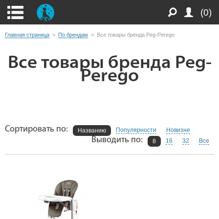
(0)
Главная страница
>
По брендам
>
Все товары бренда Peg-Perego
Все товары бренда Peg-
Perego
Сортировать по:
Популярности
Новизне
Названию
Выводить по:
16
32
Все
8