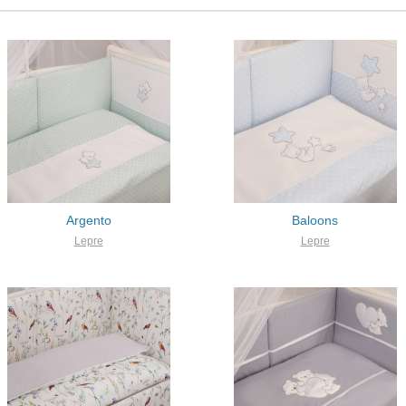
Argento
Baloons
Lepre
Lepre