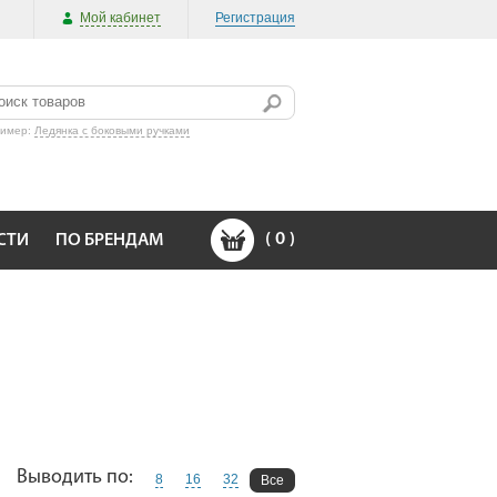
Мой кабинет
Регистрация
ример:
Ледянка с боковыми ручками
(
0
)
СТИ
ПО БРЕНДАМ
Выводить по:
8
16
32
Все