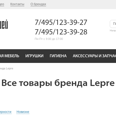
део
Контакты
О брендах
7/495/123-39-27
7/495/123-39-28
Нап
Пн-Пт с 9:00 до 17:00
АЯ МЕБЕЛЬ
ИГРУШКИ
ГИГИЕНА
АКСЕССУАРЫ И ЗАПЧА
енда Lepre
Все товары бренда Lepre
ярности
Новизне