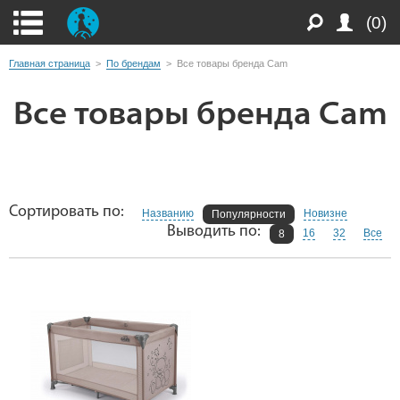
(0)
Главная страница
>
По брендам
>
Все товары бренда Cam
Все товары бренда Cam
Сортировать по:
Названию
Новизне
Популярности
Выводить по:
16
32
Все
8