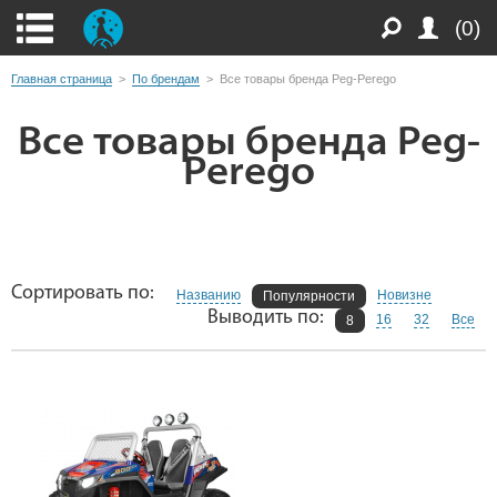
(0)
Главная страница
>
По брендам
>
Все товары бренда Peg-Perego
Все товары бренда Peg-
Perego
Сортировать по:
Названию
Новизне
Популярности
Выводить по:
16
32
Все
8