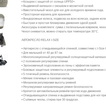
• Козырек с защитой от солнца UPF50+.
• Выдвижной капюшон с окошком и москитной сеткой.
• Вместительный чехол для ног для холодного времени года.
• Просторная корзина для хранения.
• Внедорожные колеса, подвеска на всех колесах, задние ко
• Быстрая и простая блокировка движения одной рукой.
Аксессуары в комплекте: сумка с пеленальным ковриком, чехол
Чехол снимается, можно стирать при температуре 30°C.
АВТОКРЕСЛО RELAX I-SIZE
• Автокресло с откидывающейся спинкой, совместимо с I-Size 
• Для малышей от 40 до 87 см.
• Многопозиционный регулируемый солнцезащитный капюшо
• 2 положения регулировки спинки.
• Эргономичный подголовник из пены с эффектом памяти.
• Боковые защитные элементы и регулируемый подголовник с
• 5-точечный ремень безопасности.
• Мягкие плечевые и паховая накладки.
• Механизм регулировки высоты ремней.
• Регулируемая направляющая ремня безопасности.
• Крепится автомобильным ремнём против хода движения.
• Откидывающаяся спинка и выдвижная подставка для ног при 
• Съёмные чехлы, стирка при 30 градусах.