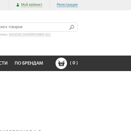
Мой кабинет
Регистрация
ример:
GAUCHO SUPERPOWER 24V
(
0
)
СТИ
ПО БРЕНДАМ