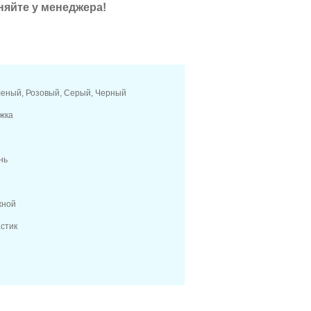
няйте у менеджера!
еный, Розовый, Серый, Черный
жка
нь
жной
стик