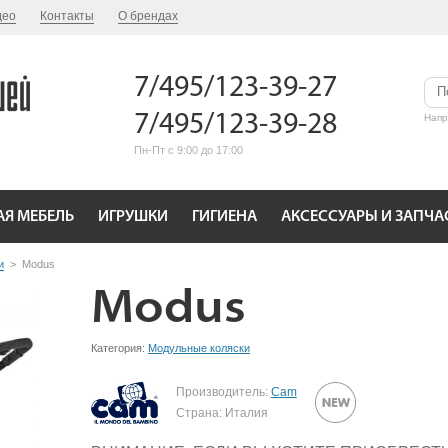
део
Контакты
О брендах
7/495/123-39-27
7/495/123-39-28
Нап
Пн-Пт с 9:00 до 17:00
АЯ МЕБЕЛЬ
ИГРУШКИ
ГИГИЕНА
АКСЕССУАРЫ И ЗАПЧА
и
>
Modus
Modus
Категория:
Модульные коляски
Производитель:
Cam
Страна: Италия