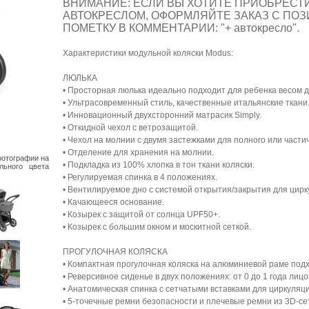
ВНИМАНИЕ: ЕСЛИ ВЫ ХОТИТЕ ПРИОБРЕСТИ 
АВТОКРЕСЛОМ, ОФОРМЛЯЙТЕ ЗАКАЗ С ПОЗИ
ПОМЕТКУ В КОММЕНТАРИИ: "+ автокресло".
Характеристики модульной коляски Modus:
ЛЮЛЬКА
• Просторная люлька идеально подходит для ребенка весом до
• Ультрасовременный стиль, качественные итальянские ткани
• Инновационный двухсторонний матрасик Simply.
• Откидной чехол с ветрозащитой.
• Чехол на молнии с двумя застежками для полного или части
• Отделение для хранения на молнии.
фотографии на
• Подкладка из 100% хлопка в тон ткани коляски.
льного цвета
• Регулируемая спинка в 4 положениях.
• Вентилируемое дно с системой открытия/закрытия для цирк
• Качающееся основание.
• Козырек с защитой от солнца UPF50+.
• Козырек с большим окном и москитной сеткой.
ПРОГУЛОЧНАЯ КОЛЯСКА
• Компактная прогулочная коляска на алюминиевой раме подхо
• Реверсивное сиденье в двух положениях: от 0 до 1 года лицо
• Анатомическая спинка с сетчатыми вставками для циркуляци
• 5-точечные ремни безопасности и плечевые ремни из 3D-се