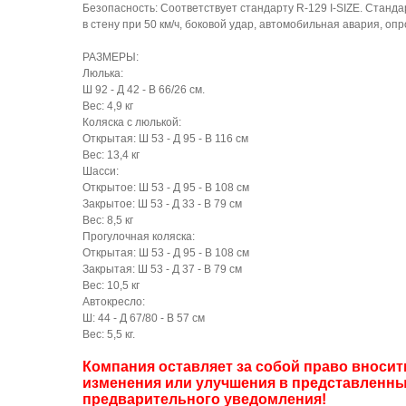
Безопасность: Соответствует стандарту R-129 I-SIZE. Станд
в стену при 50 км/ч, боковой удар, автомобильная авария, о
РАЗМЕРЫ:
Люлька:
Ш 92 - Д 42 - В 66/26 см.
Вес: 4,9 кг
Коляска с люлькой:
Открытая: Ш 53 - Д 95 - В 116 см
Вес: 13,4 кг
Шасси:
Открытое: Ш 53 - Д 95 - В 108 см
Закрытое: Ш 53 - Д 33 - В 79 см
Вес: 8,5 кг
Прогулочная коляска:
Открытая: Ш 53 - Д 95 - В 108 см
Закрытая: Ш 53 - Д 37 - В 79 см
Вес: 10,5 кг
Автокресло:
Ш: 44 - Д 67/80 - В 57 см
Вес: 5,5 кг.
Компания оставляет за собой право внос
изменения или улучшения в представленны
предварительного уведомления!