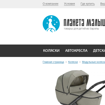
О компании
Условия
Где купить
Ви
КОЛЯСКИ
АВТОКРЕСЛА
ДЕТСК
Главная страница
>
Коляски
>
Модульные коляск