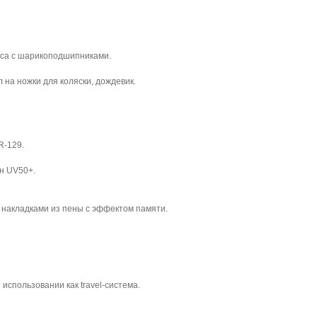
леса с шарикоподшипниками.
 на ножки для коляски, дождевик.
R-129.
н UV50+.
 накладками из пены с эффектом памяти.
использовании как travel-система.