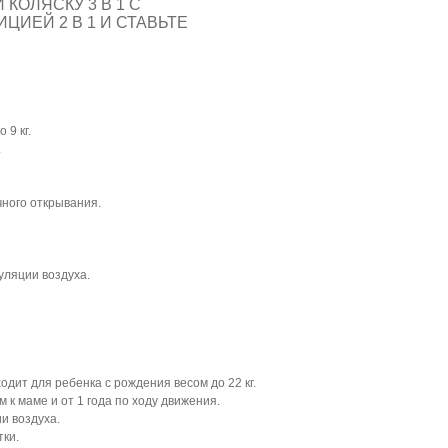
КОЛЯСКУ 3 В 1 С
ЦИЕЙ 2 В 1 И СТАВЬТЕ
 9 кг.
.
чного открывания.
уляции воздуха.
дит для ребенка с рождения весом до 22 кг.
м к маме и от 1 года по ходу движения.
и воздуха.
тки.