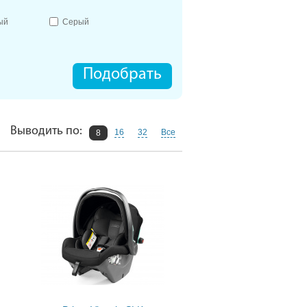
ый
Серый
Подобрать
Выводить по:
16
32
Все
8