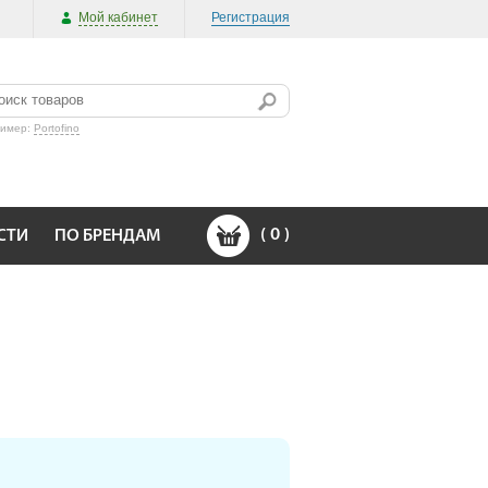
Мой кабинет
Регистрация
ример:
Portofino
(
0
)
СТИ
ПО БРЕНДАМ