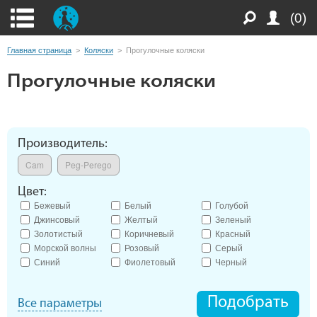
(0)
Главная страница
>
Коляски
>
Прогулочные коляски
Прогулочные коляски
Производитель:
Cam
Peg-Perego
Цвет:
Бежевый
Белый
Голубой
Джинсовый
Желтый
Зеленый
Золотистый
Коричневый
Красный
Морской волны
Розовый
Серый
Синий
Фиолетовый
Черный
Подобрать
Все параметры