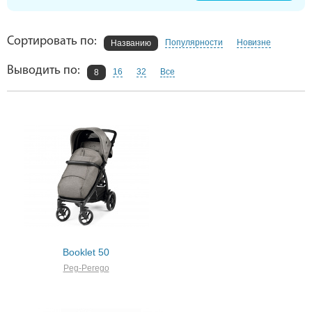
Сортировать по:
Популярности
Новизне
Названию
Выводить по:
16
32
Все
8
Booklet 50
Peg-Perego