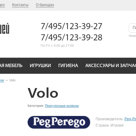
део
Контакты
О брендах
7/495/123-39-27
7/495/123-39-28
Нап
Пн-Пт с 9:00 до 17:00
АЯ МЕБЕЛЬ
ИГРУШКИ
ГИГИЕНА
АКСЕССУАРЫ И ЗАПЧА
ски
>
Volo
Volo
Категория:
Прогулочные коляски
Производитель:
Peg-P
Страна: Италия