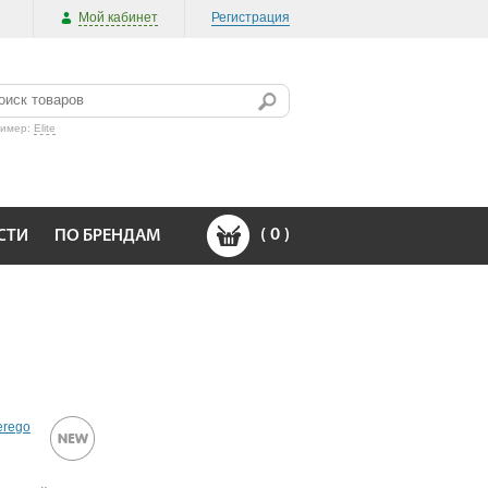
Мой кабинет
Регистрация
ример:
Elite
(
0
)
СТИ
ПО БРЕНДАМ
erego