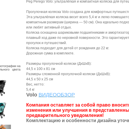
Peg Perego Volo: ультралёгкая и компактная коляска для пут
Прогулочная коляска Volo создана для комфортных путешест
Эта ультралёгкая коляска весит всего 5,4 кг и легко помещае
компактным размерам (ширина — 50 см). Она идеально подхо
или любят активный отдых.
Коляска оснащена шариковыми подшипниками и амортизатора
плавный ход даже по неровной поверхности. Это гарантируе
прогулок и путешествий.
Коляска подходит для детей от рождения до 22 кг.
Дорожная сумка в комплекте.
Размеры прогулочной коляски (ДхШхВ):
фотографии на
44,5 x 100 x 81 см
льного цвета
Размеры сложенной прогулочной коляски (ДхШхВ):
44,5 x 50 x 25 см
Вес, нетто:
5,4 кг
Volo
ВИДЕООБЗОР
Компания оставляет за собой право внос
изменения или улучшения в представленны
предварительного уведомления!
Комплектацию и особенности дизайна уточ