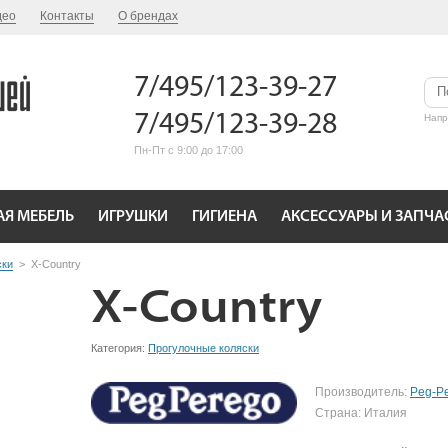
део
Контакты
О брендах
7/495/123-39-27
7/495/123-39-28
Нап
Пн-Пт с 9:00 до 17:00
АЯ МЕБЕЛЬ
ИГРУШКИ
ГИГИЕНА
АКСЕССУАРЫ И ЗАПЧА
ски
>
X-Country
X-Country
Категория:
Прогулочные коляски
Производитель:
Peg-P
Страна: Италия