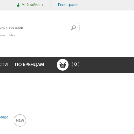
Мой кабинет
Регистрация
ример:
Idea
(
0
)
СТИ
ПО БРЕНДАМ
erego