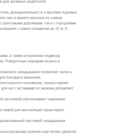
ик для активных родителей
стиль, функциональность и высокие ходовые
возить вас и вашего малыша по самым
 грунтовыми дорожками, так и с городскими
ьзования с самого рождения до 22 кг, X-
ами, а также встроенная подвеска
м. Поворотные передние колеса и
ического складывания позволяет легко и
для поездок и хранения.
ризонтального положения, предоставляя
для ног с вставками из экокожи добавляет
ой застежкой обеспечивает надежную
вставкой для вентиляции гарантирует
ентрализованной системой складывания
транспортировку коляски ещё более удобной.