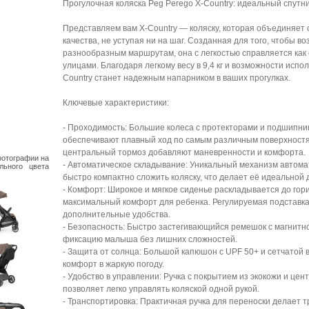
Прогулочная коляска Peg Perego X-Country: идеальный спутн
Представляем вам X-Country — коляску, которая объединяет 
качества, не уступая ни на шаг. Созданная для того, чтобы 
разнообразным маршрутам, она с легкостью справляется как с
улицами. Благодаря легкому весу в 9,4 кг и возможности испол
Country станет надежным напарником в ваших прогулках.
Ключевые характеристики:
- Проходимость: Большие колеса с протекторами и подшипник
обеспечивают плавный ход по самым различным поверхностя
центральный тормоз добавляют маневренности и комфорта.
фотографии на
- Автоматическое складывание: Уникальный механизм автомат
льного цвета
быстро компактно сложить коляску, что делает её идеальной 
- Комфорт: Широкое и мягкое сиденье раскладывается до го
максимальный комфорт для ребенка. Регулируемая подставка 
дополнительные удобства.
- Безопасность: Быстро застегивающийся ремешок с магнитн
фиксацию малыша без лишних сложностей.
- Защита от солнца: Большой капюшон с UPF 50+ и сетчатой 
комфорт в жаркую погоду.
- Удобство в управлении: Ручка с покрытием из экокожи и ц
позволяет легко управлять коляской одной рукой.
- Транспортировка: Практичная ручка для переноски делает 