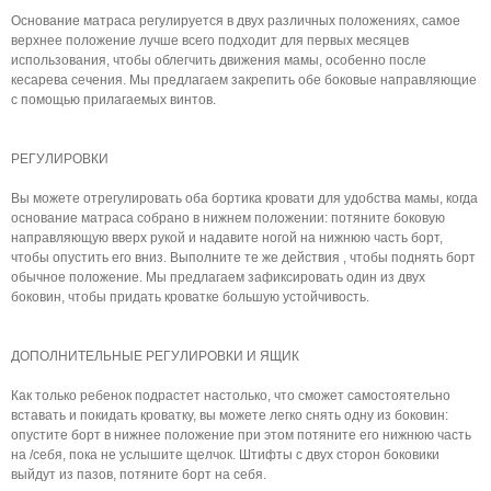
Основание матраса регулируется в двух различных положениях, самое
верхнее положение лучше всего подходит для первых месяцев
использования, чтобы облегчить движения мамы, особенно после
кесарева сечения. Мы предлагаем закрепить обе боковые направляющие
с помощью прилагаемых винтов.
РЕГУЛИРОВКИ
Вы можете отрегулировать оба бортика кровати для удобства мамы, когда
основание матраса собрано в нижнем положении: потяните боковую
направляющую вверх рукой и надавите ногой на нижнюю часть борт,
чтобы опустить его вниз. Выполните те же действия , чтобы поднять борт
обычное положение. Мы предлагаем зафиксировать один из двух
боковин, чтобы придать кроватке большую устойчивость.
ДОПОЛНИТЕЛЬНЫЕ РЕГУЛИРОВКИ И ЯЩИК
Как только ребенок подрастет настолько, что сможет самостоятельно
вставать и покидать кроватку, вы можете легко снять одну из боковин:
опустите борт в нижнее положение при этом потяните его нижнюю часть
на /себя, пока не услышите щелчок. Штифты с двух сторон боковики
выйдут из пазов, потяните борт на себя.