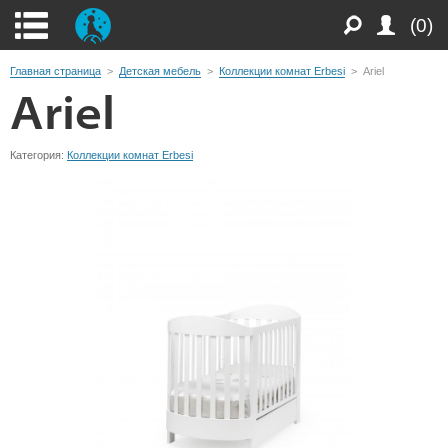
(0)
Главная страница
>
Детская мебель
>
Коллекции комнат Erbesi
>
Ariel
Ariel
Категория:
Коллекции комнат Erbesi