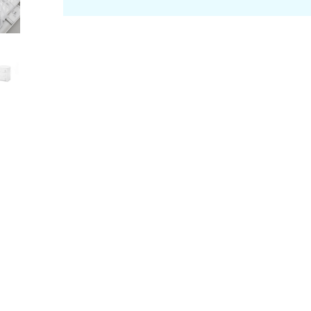
 компании
Условия
Где купить
Видео
Контакты
О бренд
Тел: 7/495/123-39-27
sale@pmopt.ru
.