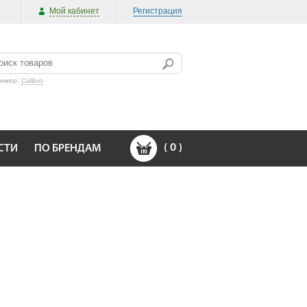
Мой кабинет
Регистрация
ример:
Calibro
(
0
)
СТИ
ПО БРЕНДАМ