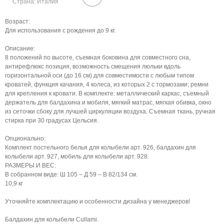
Страна: Италия
Возраст:
Для использования с рождения до 9 кг.
Описание:
8 положений по высоте, съемная боковина для совместного сна,
антирефлюкс позиция, возможность смещения люльки вдоль
горизонтальной оси (до 16 см) для совместимости с любым типом
кроватей, функция качания, 4 колеса, из которых 2 с тормозами; ремни
для крепления к кровати. В комплекте: металлический каркас, съемный
держатель для балдахина и мобиля, мягкий матрас, мягкая обивка, окно
из сеточки сбоку для лучшей циркуляции воздуха. Съемная ткань, ручная
стирка при 30 градусах Цельсия.
Опционально:
Комплект постельного белья для колыбели арт. 926, балдахин для
колыбели арт. 927, мобиль для колыбели арт. 928.
РАЗМЕРЫ И ВЕС:
В собранном виде: Ш 105 – Д 59 – В 82/134 см.
10,9 кг
Уточняйте комплектацию и особенности дизайна у менеджеров!
Балдахин для колыбели Cullami.