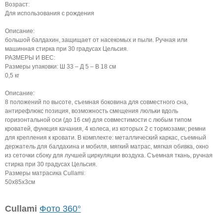
Возраст:
Для использования с рождения
Описание:
большой балдахин, защищает от насекомых и пыли. Ручная или
машинная стирка при 30 градусах Цельсия.
РАЗМЕРЫ И ВЕС:
Размеры упаковки: Ш 33 – Д 5 – В 18 см
0,5 кг
Описание:
8 положений по высоте, съемная боковина для совместного сна,
антирефлюкс позиция, возможность смещения люльки вдоль
горизонтальной оси (до 16 см) для совместимости с любым типом
кроватей, функция качания, 4 колеса, из которых 2 с тормозами; ремни
для крепления к кровати. В комплекте: металлический каркас, съемный
держатель для балдахина и мобиля, мягкий матрас, мягкая обивка, окно
из сеточки сбоку для лучшей циркуляции воздуха. Съемная ткань, ручная
стирка при 30 градусах Цельсия.
Размеры матрасика Cullami:
50х85х3см
Cullami
Фото 360°