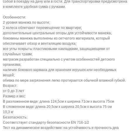
собой в поездку на дачу или в гости. Для транспортировки предусмотрена
в комплекте удобная сумка с ручками.
Особенности:
2 уровня манежа по высоте;
2 колеса облегчают перемещение по квартире;
дополнительные центральные опоры для устойчивости манежа;
боковины манежа выполнены из сетчатого материала, который
обеспечивает обзор и вентиляцию воздуха;
все углы покрыты пластиковыми накладками, защищающими от
случайных травм;
матрасик разработан специально с учетом особенностей детского
организма;
наличие бокового кармана для хранения игрушек или необходимых
вещей;
обивка по мере загрязнения легко протирается обычной влажной губкой.
Возраст:
от 0 до 3 лет
Размер и вес:
В разложенном виде: длина 124,5см х ширина 71см х высота 75см
В сложенном виде: длина 20,5см х ширина 20,5см х высота 75 см
10,3 кг
Безопасность:
Соответствует стандарту безопасности EN 716-1/2
Тест на динамическое воздействие: на устойчивость и прочность дна