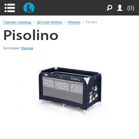
(0)
Главная страница
>
Детская мебель
>
Манежи
>
Pisolino
Pisolino
Категория:
Манежи