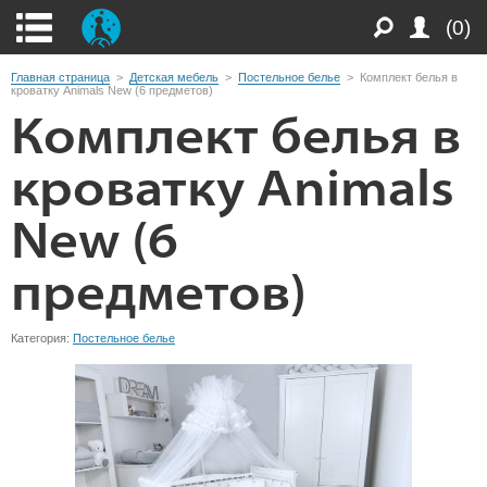
(0)
Главная страница
>
Детская мебель
>
Постельное белье
>
Комплект белья в
кроватку Animals New (6 предметов)
Комплект белья в
кроватку Animals
New (6
предметов)
Категория:
Постельное белье