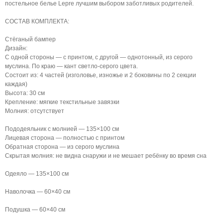
постельное белье Lepre лучшим выбором заботливых родителей.
СОСТАВ КОМПЛЕКТА:
Стёганый бампер
Дизайн:
С одной стороны — с принтом, с другой — однотонный, из серого
муслина. По краю — кант светло-серого цвета.
Состоит из: 4 частей (изголовье, изножье и 2 боковины по 2 секции
каждая)
Высота: 30 см
Крепление: мягкие текстильные завязки
Молния: отсутствует
Пододеяльник с молнией — 135×100 см
Лицевая сторона — полностью с принтом
Обратная сторона — из серого муслина
Скрытая молния: не видна снаружи и не мешает ребёнку во время сна
Одеяло — 135×100 см
Наволочка — 60×40 см
Подушка — 60×40 см