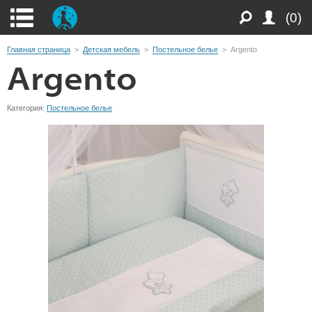
(0)
Главная страница
>
Детская мебель
>
Постельное белье
>
Argento
Argento
Категория:
Постельное белье