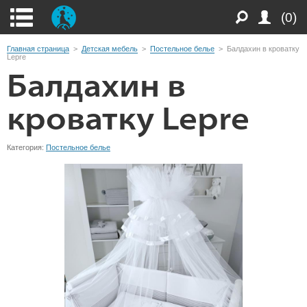
(0)
Главная страница
>
Детская мебель
>
Постельное белье
>
Балдахин в кроватку
Lepre
Балдахин в
кроватку Lepre
Категория:
Постельное белье