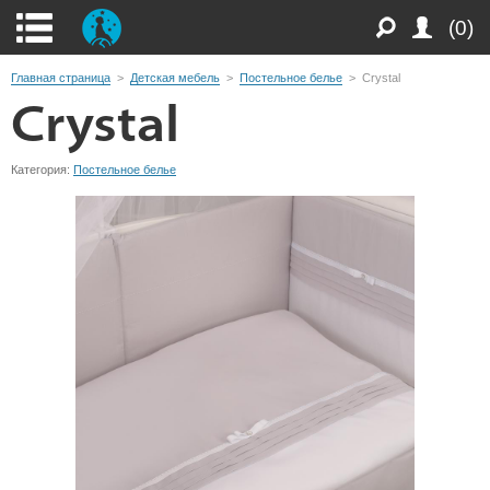
(0)
Главная страница
>
Детская мебель
>
Постельное белье
>
Crystal
Crystal
Категория:
Постельное белье