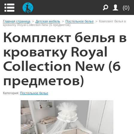
(0)
Главная страница
>
Детская мебель
>
Постельное белье
>
Комплект белья в
кроватку Royal Collection New (6 предметов)
Комплект белья в
кроватку Royal
Collection New (6
предметов)
Категория:
Постельное белье