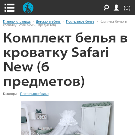
(0)
Главная страница
>
Детская мебель
>
Постельное белье
>
Комплект белья в
кроватку Safari New (6 предметов)
Комплект белья в
кроватку Safari
New (6
предметов)
Категория:
Постельное белье