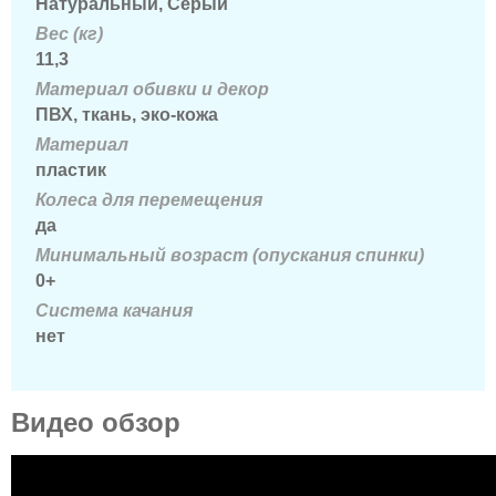
Натуральный, Серый
Вес (кг)
11,3
Материал обивки и декор
ПВХ, ткань, эко-кожа
Материал
пластик
Колеса для перемещения
да
Минимальный возраст (опускания спинки)
0+
Система качания
нет
Видео обзор