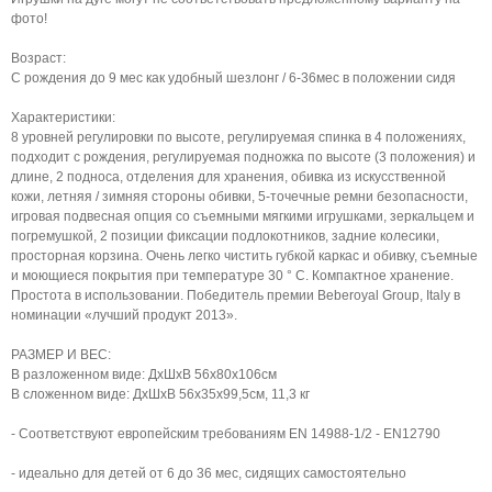
фото!
Возраст:
С рождения до 9 мес как удобный шезлонг / 6-36мес в положении сидя
Характеристики:
8 уровней регулировки по высоте, регулируемая спинка в 4 положениях,
подходит с рождения, регулируемая подножка по высоте (3 положения) и
длине, 2 подноса, отделения для хранения, обивка из искусственной
кожи, летняя / зимняя стороны обивки, 5-точечные ремни безопасности,
игровая подвесная опция со съемными мягкими игрушками, зеркальцем и
погремушкой, 2 позиции фиксации подлокотников, задние колесики,
просторная корзина. Очень легко чистить губкой каркас и обивку, съемные
и моющиеся покрытия при температуре 30 ° C. Компактное хранение.
Простота в использовании. Победитель премии Beberoyal Group, Italy в
номинации «лучший продукт 2013».
РАЗМЕР И ВЕС:
В разложенном виде: ДхШхВ 56х80х106см
В сложенном виде: ДхШхВ 56х35х99,5см, 11,3 кг
- Соответствуют европейским требованиям EN 14988-1/2 - EN12790
- идеально для детей от 6 до 36 мес, сидящих самостоятельно