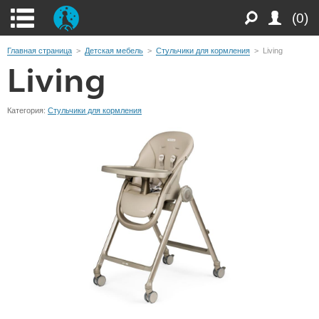
(0)
Главная страница
>
Детская мебель
>
Стульчики для кормления
>
Living
Living
Категория:
Стульчики для кормления