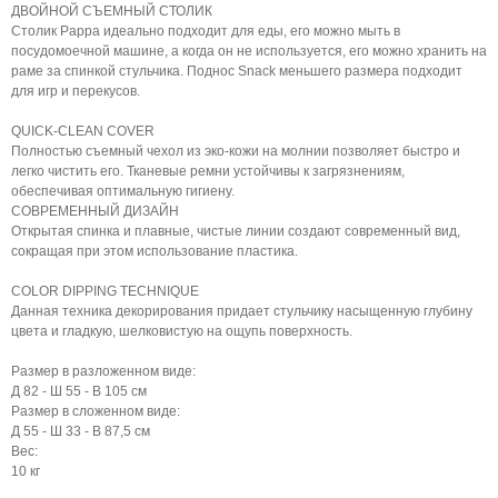
ДВОЙНОЙ СЪЕМНЫЙ СТОЛИК
Столик Pappa идеально подходит для еды, его можно мыть в
посудомоечной машине, а когда он не используется, его можно хранить на
раме за спинкой стульчика. Поднос Snack меньшего размера подходит
для игр и перекусов.
QUICK-CLEAN COVER
Полностью съемный чехол из эко-кожи на молнии позволяет быстро и
легко чистить его. Тканевые ремни устойчивы к загрязнениям,
обеспечивая оптимальную гигиену.
СОВРЕМЕННЫЙ ДИЗАЙН
Открытая спинка и плавные, чистые линии создают современный вид,
сокращая при этом использование пластика.
COLOR DIPPING TECHNIQUE
Данная техника декорирования придает стульчику насыщенную глубину
цвета и гладкую, шелковистую на ощупь поверхность.
Размер в разложенном виде:
Д 82 - Ш 55 - В 105 см
Размер в сложенном виде:
Д 55 - Ш 33 - В 87,5 см
Вес:
10 кг