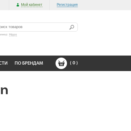
Мой кабинет
Регистрация
ример:
Hippo
(
0
)
СТИ
ПО БРЕНДАМ
on