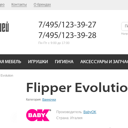
део
Контакты
О брендах
7/495/123-39-27
7/495/123-39-28
Нап
Пн-Пт с 9:00 до 17:00
АЯ МЕБЕЛЬ
ИГРУШКИ
ГИГИЕНА
АКСЕССУАРЫ И ЗАПЧА
 Evolution
Flipper Evoluti
Категория:
Ванночки
Производитель:
BabyOK
Страна: Италия