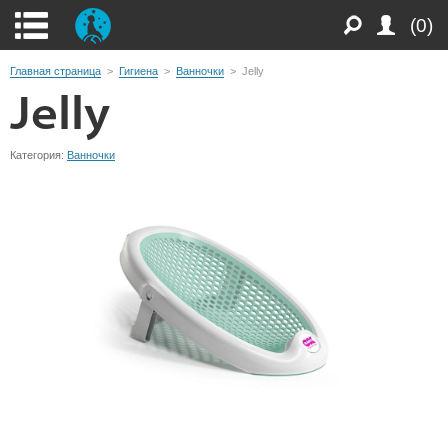
(0)
Главная страница
>
Гигиена
>
Ванночки
>
Jelly
Jelly
Категория:
Ванночки