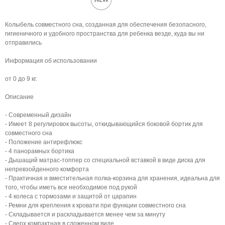
Колыбель совместного сна, созданная для обеспечения безопасного,
гигиеничного и удобного пространства для ребенка везде, куда вы ни
отправились
Информация об использовании
от 0 до 9 кг.
Описание
- Современный дизайн
- Имеет 8 регулировок высоты, откидывающийся боковой бортик для
совместного сна
- Положение антирефлюкс
- 4 панорамных бортика
- Дышащий матрас-топпер со специальной вставкой в виде диска для
непревзойденного комфорта
- Практичная и вместительная полка-корзина для хранения, идеальна для
того, чтобы иметь все необходимое под рукой
- 4 колеса с тормозами и защитой от царапин
- Ремни для крепления к кровати при функции совместного сна
- Складывается и раскладывается менее чем за минуту
- Сверх компактная в сложенном виде