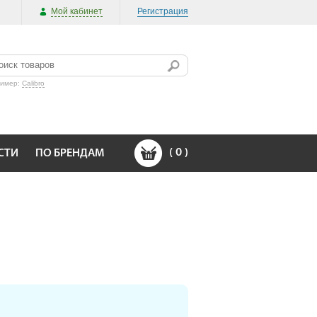
Мой кабинет
Регистрация
ример:
Calibro
(
0
)
СТИ
ПО БРЕНДАМ