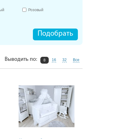
ый
Розовый
Подобрать
Выводить по:
16
32
Все
8