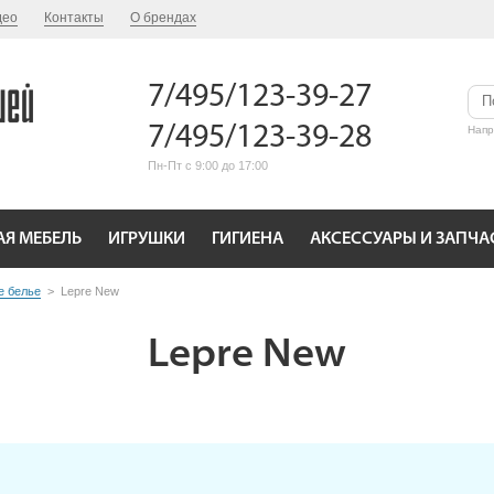
део
Контакты
О брендах
7/495/123-39-27
7/495/123-39-28
Нап
Пн-Пт с 9:00 до 17:00
АЯ МЕБЕЛЬ
ИГРУШКИ
ГИГИЕНА
АКСЕССУАРЫ И ЗАПЧА
е белье
>
Lepre New
Lepre New