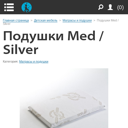
(0)
Главная страница
>
Детская мебель
>
Матрасы и подушки
>
Подушки Med /
Silver
Подушки Med /
Silver
Категория:
Матрасы и подушки