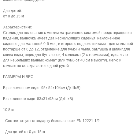
Для детей:
от 0 до 15 кг
Характеристики:
Столик для пеленания с мягким матрасиком с системой предотвращения
падения, ванночка имеет два нескользящих сиденья: наклоненное
сиденье для малышей 0-6 мес, и второе с подлокотниками - для малышей
постарше от 6 до 12, отделение для губки и мыла, заглушка и шланг для
слива воды, ящик для бутылочек, 4 колесика (2 с тормозами), идеально
для небольших ванных комнат (или тумб от 40 см в высоту). Легко и
компактно складывается одной рукой.
РАЗМЕРЫ И ВЕС:
В разложенном виде: 95х 54х104см (ДхШхВ)
В сложенном виде: 83х31х93см (ДхШхВ)
10,8 кг
- Соответствует стандарту безопасности EN 12221-1/2
- Для детей от 0 до 15 кг.