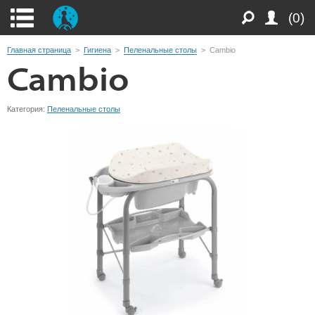
(0)
Главная страница
>
Гигиена
>
Пеленальные столы
>
Cambio
Cambio
Категория:
Пеленальные столы