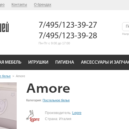
део
Контакты
О брендах
7/495/123-39-27
7/495/123-39-28
Нап
Пн-Пт с 9:00 до 17:00
АЯ МЕБЕЛЬ
ИГРУШКИ
ГИГИЕНА
АКСЕССУАРЫ И ЗАПЧА
е белье
>
Amore
Amore
Категория:
Постельное белье
Производитель:
Lepre
Страна: Италия