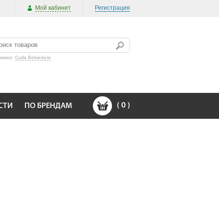
Мой кабинет
Регистрация
ример:
Culla Belvedere
(
0
)
СТИ
ПО БРЕНДАМ