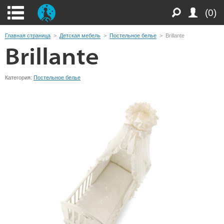
(0)
Главная страница
>
Детская мебель
>
Постельное белье
>
Brillante
Brillante
Категория:
Постельное белье