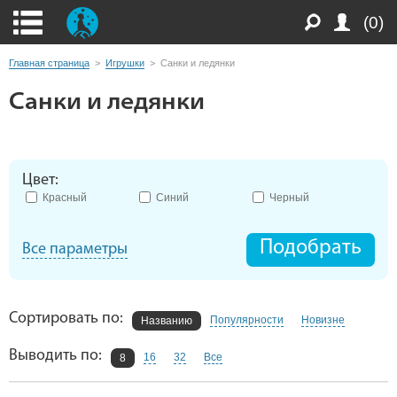
(0)
Главная страница
>
Игрушки
>
Санки и ледянки
Санки и ледянки
Цвет:
Красный
Синий
Черный
Подобрать
Все параметры
Сортировать по:
Популярности
Новизне
Названию
Выводить по:
16
32
Все
8