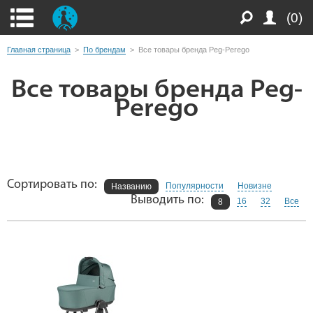
(0)
Главная страница
>
По брендам
>
Все товары бренда Peg-Perego
Все товары бренда Peg-
Perego
Сортировать по:
Популярности
Новизне
Названию
Выводить по:
16
32
Все
8