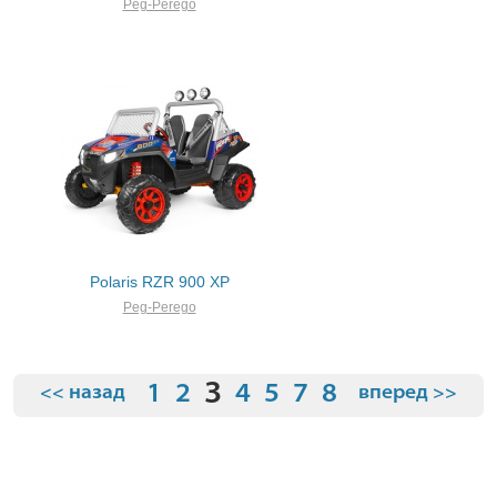
Peg-Perego
Polaris RZR 900 XP
Peg-Perego
3
1
2
4
5
7
8
<< назад
вперед >>