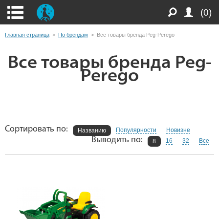
(0)
Главная страница
>
По брендам
>
Все товары бренда Peg-Perego
Все товары бренда Peg-
Perego
Сортировать по:
Популярности
Новизне
Названию
Выводить по:
16
32
Все
8