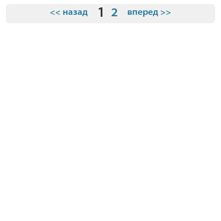
1
2
<< назад
вперед >>
О компании
Условия
Где купить
Видео
Контакты
О брендах
© 2026 "Планета Малышей" Все права защищены.