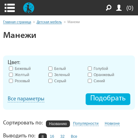
(0)
Главная страница
>
Детская мебель
>
Манежи
Манежи
Цвет:
Бежевый
Белый
Голубой
Желтый
Зеленый
Оранжевый
Розовый
Серый
Синий
Подобрать
Все параметры
Сортировать по:
Популярности
Новизне
Названию
Выводить по:
16
32
Все
8