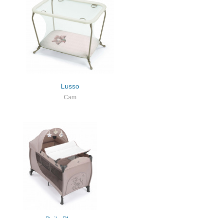
Lusso
Cam