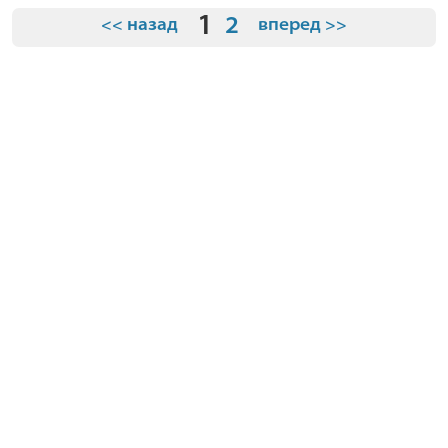
1
2
<< назад
вперед >>
О компании
Условия
Где купить
Видео
Контакты
О брендах
© 2026 "Планета Малышей" Все права защищены.