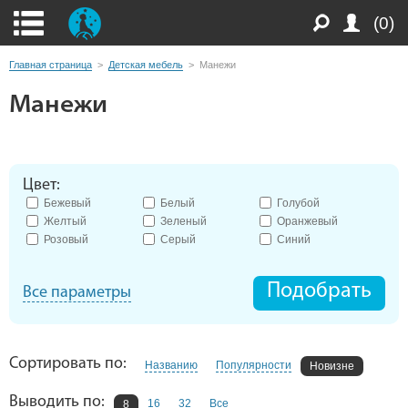
(0)
Главная страница
>
Детская мебель
>
Манежи
Манежи
Цвет:
Бежевый
Белый
Голубой
Желтый
Зеленый
Оранжевый
Розовый
Серый
Синий
Подобрать
Все параметры
Сортировать по:
Названию
Популярности
Новизне
Выводить по:
16
32
Все
8