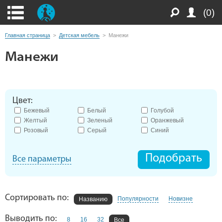
(0)
Главная страница
>
Детская мебель
>
Манежи
Манежи
Цвет:
Бежевый
Белый
Голубой
Желтый
Зеленый
Оранжевый
Розовый
Серый
Синий
Подобрать
Все параметры
Сортировать по:
Популярности
Новизне
Названию
Выводить по:
8
16
32
Все