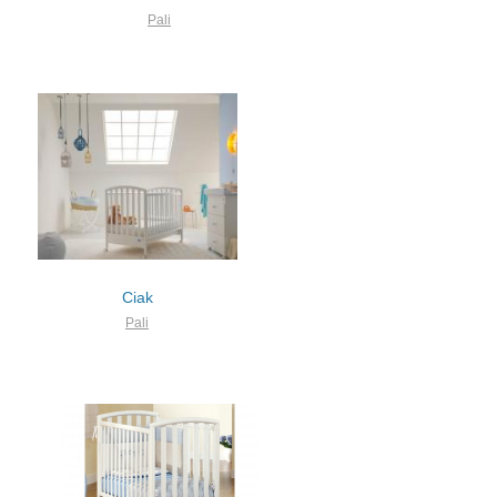
Pali
Ciak
Pali