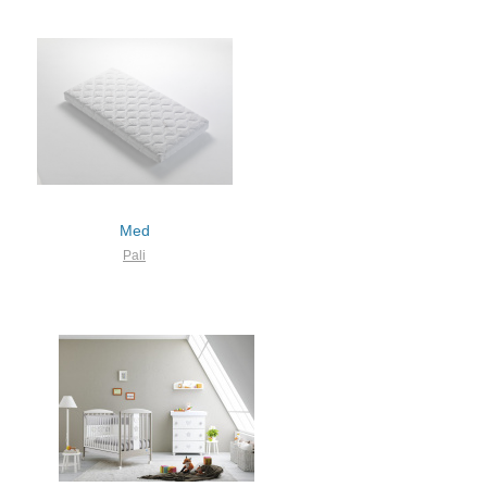
Med
Pali