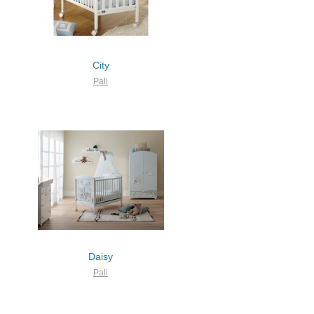
City
Pali
Daisy
Pali