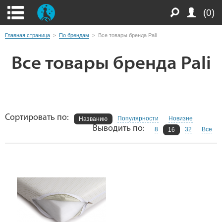
(0)
Главная страница
>
По брендам
>
Все товары бренда Pali
Все товары бренда Pali
Сортировать по:
Популярности
Новизне
Названию
Выводить по:
8
32
Все
16