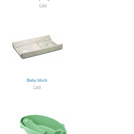
Cam
Baby block
Cam