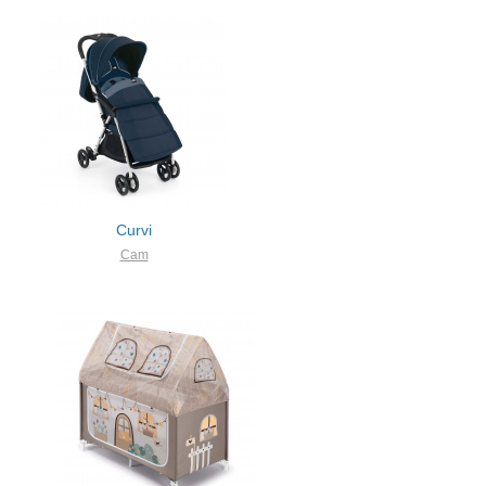
Curvi
Cam