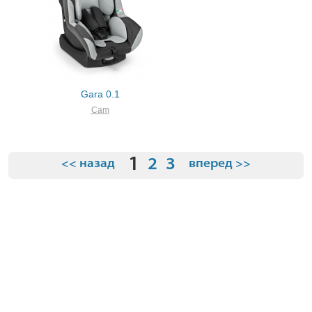
Gara 0.1
Cam
1
2
3
<< назад
вперед >>