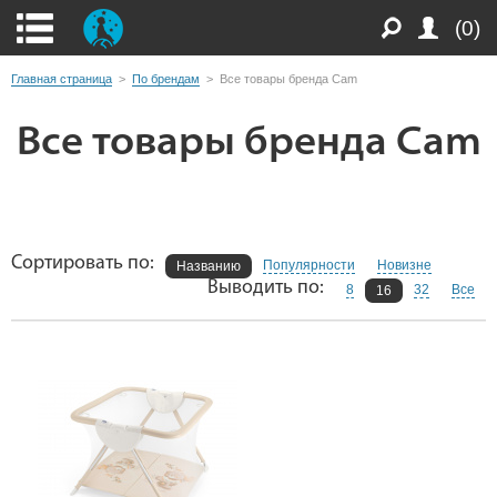
(0)
Главная страница
>
По брендам
>
Все товары бренда Cam
Все товары бренда Cam
Сортировать по:
Популярности
Новизне
Названию
Выводить по:
8
32
Все
16