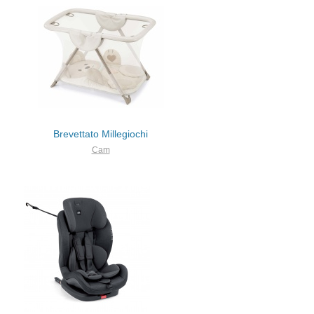
Brevettato Millegiochi
Cam