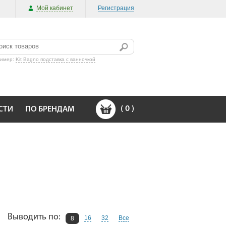
Мой кабинет
Регистрация
ример:
Kit Bagno подставка c ванночкой
(
0
)
СТИ
ПО БРЕНДАМ
Выводить по:
16
32
Все
8