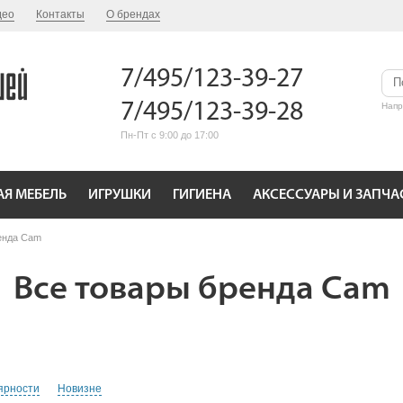
део
Контакты
О брендах
7/495/123-39-27
7/495/123-39-28
Нап
Пн-Пт с 9:00 до 17:00
АЯ МЕБЕЛЬ
ИГРУШКИ
ГИГИЕНА
АКСЕССУАРЫ И ЗАПЧА
енда Cam
Все товары бренда Cam
ярности
Новизне