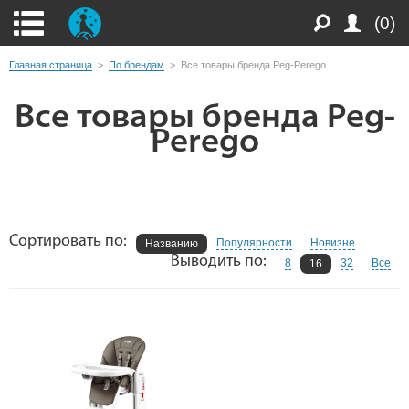
(0)
Главная страница
>
По брендам
>
Все товары бренда Peg-Perego
Все товары бренда Peg-
Perego
Сортировать по:
Популярности
Новизне
Названию
Выводить по:
8
32
Все
16