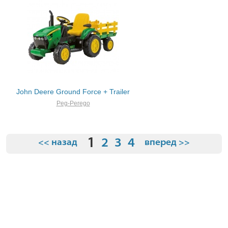
John Deere Ground Force + Trailer
Peg-Perego
1
2
3
4
<< назад
вперед >>