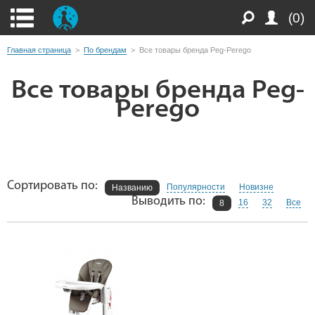
(0)
Главная страница
>
По брендам
>
Все товары бренда Peg-Perego
Все товары бренда Peg-
Perego
Сортировать по:
Популярности
Новизне
Названию
Выводить по:
16
32
Все
8