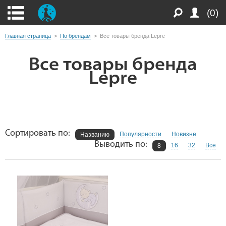
(0)
Главная страница
>
По брендам
>
Все товары бренда Lepre
Все товары бренда
Lepre
Сортировать по:
Популярности
Новизне
Названию
Выводить по:
16
32
Все
8