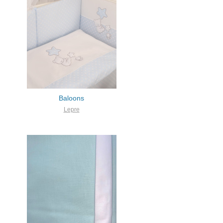
Baloons
Lepre